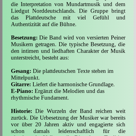
die In­ter­pre­tation von Mundartmusik und dem
Liedgut Nord­deutsch­lands. Die Gruppe bringt
das Plattdeutsche mit viel Gefühl und
Authentizität auf die Büh­ne.
Besetzung:
Die Band wird von versierten Peiner
Musikern getragen. Die typische Besetzung, die
den intimen und liedhaften Cha­rak­ter der Musik
un­ter­streicht, besteht aus:
Gesang:
Die plattdeutschen Texte stehen im
Mittelpunkt.
Gitarre:
Liefert die har­mo­nische Grundlage.
E-Piano:
Ergänzt die Melodien und das
rhythmische Fun­da­ment.
Historie:
Die Wurzeln der Band reichen weit
zurück. Die Ur­be­set­zung der Musiker war bereits
vor über 20 Jahren aktiv und engagierte sich
schon damals leidenschaftlich für die