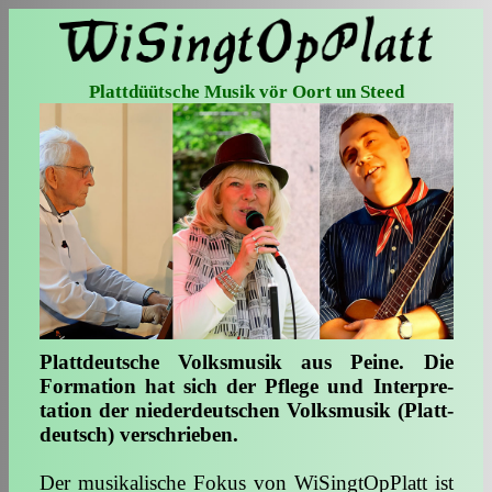
Plattdüütsche Musik vör Oort un Steed
Plattdeutsche Volksmusik aus Peine. Die
Formation hat sich der Pflege und In­ter­pre­
tation der nie­der­deut­schen Volks­mu­sik (Platt­
deutsch) ver­schrie­ben.
Der musikalische Fokus von WiSingtOpPlatt ist